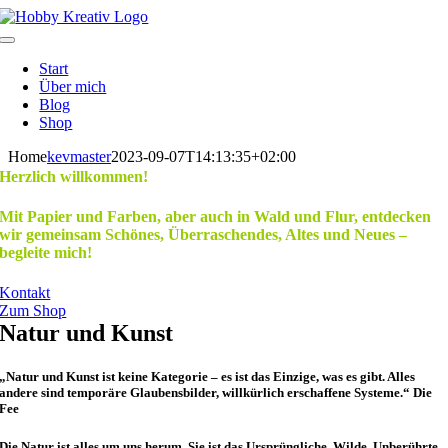
Zum
Inhalt
Toggle
springen
Navigation
Start
Über mich
Blog
Shop
Home
kevmaster
2023-09-07T14:13:35+02:00
Herzlich willkommen!
Mit Papier und Farben, aber auch in Wald und Flur, entdecken
wir gemeinsam Schönes, Überraschendes, Altes und Neues –
begleite mich!
Kontakt
Zum Shop
Natur und Kunst
„Natur und Kunst ist keine Kategorie – es ist das Einzige, was es gibt. Alles
andere sind temporäre Glaubensbilder, willkürlich erschaffene Systeme.“ Die
Fee
Die Natur ist alles um uns herum. Sie ist das Ursprüngliche, Wilde, Unberührte