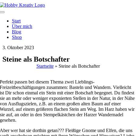
Zum
Inhalt
Toggle
springen
Navigation
Start
Über mich
Blog
Shop
3. Oktober 2023
Steine als Botschafter
Startseite
»
Steine als Botschafter
Perfekt passen bei diesem Thema zwei Lieblings-
Freizeitbeschäftigungen zusammen: Basteln und Wandern. Vielleicht
ist Dir schon einmal ein Stein mit einer Botschaft begegnet. Du findest
sie an mehr oder weniger exponierten Stellen in der Natur, in der Nähe
von Ausflugszielen, z.B. an einem großen alten Baum auf einer
Wurzel, auf einem größeren flachen Stein am Weg. Im Harz haben wir
sie auf, an oder in den Stempelkästchen der Harzer Wandernadel
gesehen.
Aber wer hat sie dorthin getan??? Fleißige Gnome und Elfen, die uns
sanft anschubsen möchten mit ihren Wünschen und Hinweisen? Liebe