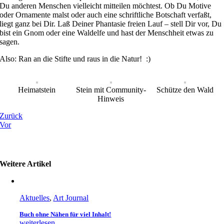
Du anderen Menschen vielleicht mitteilen möchtest. Ob Du Motive
oder Ornamente malst oder auch eine schriftliche Botschaft verfaßt,
liegt ganz bei Dir. Laß Deiner Phantasie freien Lauf – stell Dir vor, Du
bist ein Gnom oder eine Waldelfe und hast der Menschheit etwas zu
sagen.
Also: Ran an die Stifte und raus in die Natur! :)
Heimatstein
Stein mit Community-
Schütze den Wald
Hinweis
Zurück
Vor
Weitere Artikel
Aktuelles
,
Art Journal
Buch ohne Nähen für viel Inhalt!
weiterlesen