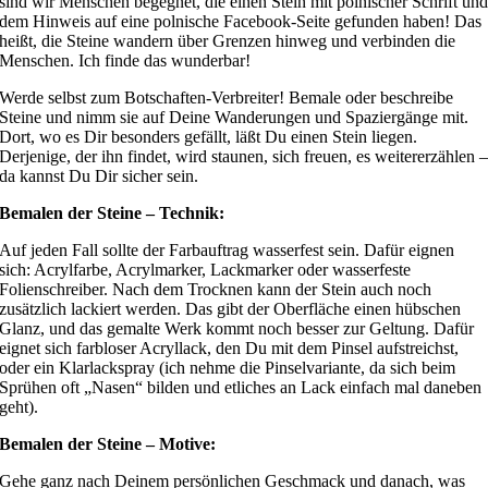
sind wir Menschen begegnet, die einen Stein mit polnischer Schrift un
dem Hinweis auf eine polnische Facebook-Seite gefunden haben! Das
heißt, die Steine wandern über Grenzen hinweg und verbinden die
Menschen. Ich finde das wunderbar!
Werde selbst zum Botschaften-Verbreiter! Bemale oder beschreibe
Steine und nimm sie auf Deine Wanderungen und Spaziergänge mit.
Dort, wo es Dir besonders gefällt, läßt Du einen Stein liegen.
Derjenige, der ihn findet, wird staunen, sich freuen, es weitererzählen 
da kannst Du Dir sicher sein.
Bemalen der Steine – Technik:
Auf jeden Fall sollte der Farbauftrag wasserfest sein. Dafür eignen
sich: Acrylfarbe, Acrylmarker, Lackmarker oder wasserfeste
Folienschreiber. Nach dem Trocknen kann der Stein auch noch
zusätzlich lackiert werden. Das gibt der Oberfläche einen hübschen
Glanz, und das gemalte Werk kommt noch besser zur Geltung. Dafür
eignet sich farbloser Acryllack, den Du mit dem Pinsel aufstreichst,
oder ein Klarlackspray (ich nehme die Pinselvariante, da sich beim
Sprühen oft „Nasen“ bilden und etliches an Lack einfach mal daneben
geht).
Bemalen der Steine – Motive:
Gehe ganz nach Deinem persönlichen Geschmack und danach, was