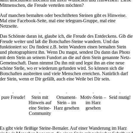
Mitmenschen, die Freude verteilen möchten?
Auf manchen bemalten oder beschrifteten Steinen gibt es Hinweise.
Mal eine Facebook-Seite, mal eine telegram-Gruppe, mal eine
Netzseite.
Das Schönste daran ist, glaube ich, die Freude des Entdeckens. Gib die
Freude weiter und laß die Botschafter-Steine wandern. Und das
funktioniert so: Du findest z.B. beim Wandern einen bemalten Stein
und photographierst ihn. Wenn Du magst, sendest Du dann das Photo
mit dem Stein an seinem Fundort an die auf dem Stein genannte Netz-
Gemeinschaft. Dann nimmst Du ihn mit und legst ihn an eine neue
schöne Stelle, wo er wiederum gefunden wird. So können sich die
Botschaften ausbreiten und viele Menschen erreichen. Natürlich darf
der Stein, wenn er Dir gefällt, auch eine Weile bei Dir sein.
pure Freude!
Stein mit
Ornament-
Motiv-Stein –
Seid mutig!
Hinweis auf
Stein – im
im Harz
eine Steine-
Harz gesehen
gesehen
Community
Es gibt viele fleißige Steine-Bemaler. Auf einer Wanderung im Harz